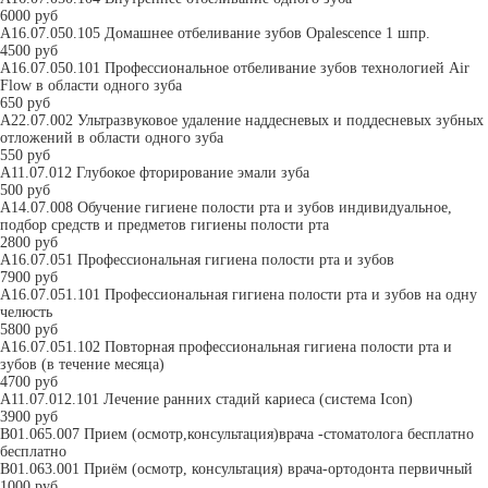
6000 руб
A16.07.050.105 Домашнее отбеливание зубов Opalescence 1 шпр.
4500 руб
A16.07.050.101 Профессиональное отбеливание зубов технологией Air
Flow в области одного зуба
650 руб
А22.07.002 Ультразвуковое удаление наддесневых и поддесневых зубных
отложений в области одного зуба
550 руб
A11.07.012 Глубокое фторирование эмали зуба
500 руб
А14.07.008 Обучение гигиене полости рта и зубов индивидуальное,
подбор средств и предметов гигиены полости рта
2800 руб
A16.07.051 Профессиональная гигиена полости рта и зубов
7900 руб
A16.07.051.101 Профессиональная гигиена полости рта и зубов на одну
челюсть
5800 руб
A16.07.051.102 Повторная профессиональная гигиена полости рта и
зубов (в течение месяца)
4700 руб
A11.07.012.101 Лечение ранних стадий кариеса (система Icon)
3900 руб
В01.065.007 Прием (осмотр,консультация)врача -стоматолога бесплатно
бесплатно
B01.063.001 Приём (осмотр, консультация) врача-ортодонта первичный
1000 руб