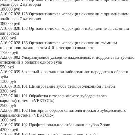
элайнеров 2 категория
180000 руб
A16.07.028.128 Ортодонтическая коррекция окклюзии с применением
элайнеров 7 категория
380000 руб
A16.07.028.132 Ортодонтическая коррекция и наблюдение за съемным
аппаратом
1000 руб
A16.07.028.136 Ортодонтическая коррекция окклюзии съёмным
пластиночным аппаратом 4-й категории сложности
17500 руб
А22.07.002 Ультразвуковое удаление наддесневых и поддесневых зубных
отложений в области одного зуба
550 руб
A16.07.039 Закрытый кюретаж при заболеваниях пародонта в области
зуба
1300 руб
A16.07.019.101 Шинирование зубов стекловолоконной лентой
3300 руб
А22.07.001.101 Обработка патологического зубодесневого
кармана(система «VEKTOR»)
2500 руб
А22.07.001.102 Повторная обработка патологического зубодесневого
кармана(система «VEKTOR»)
1600 руб
A16.07.050.102 Профессиональное отбеливание зубов Zoom
42000 руб
A16.07.050.104 Внутреннее отбеливание одного зуба