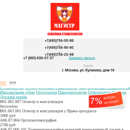
+7(495)756-00-86
,
+7(495)756-90-60
,
+7(495)756-25-98
+7 (985) 638-07-27
Заказать звонок
Адрес
г. Москва, ул. Кулакова, дом 19
Все цены
Консультация
Рентгенодиагностика
Терапевтическая
????
стоматология
Ортопедическая стоматология
Хирургическая стоматология
Имплантация зубов
Ортодонтия
Пародонтология
Отбеливание
Гигиена
Детский приём
В01.065.007 Осмотр и консультация
бесплатно
B01.063.001 Осмотр и консультация у Врача-ортодонта
1000 руб
А06.07.004 Ортопантомография
2700 руб
А06.07.006.101 Телерентгенография челюстей компьютерный расчет в