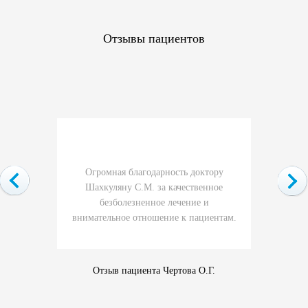
Отзывы пациентов
Огромная благодарность доктору
Врач Ша
Шахкуляну С.М. за качественное
оче
безболезненное лечение и
Процеду
внимательное отношение к пациентам.
Вся се
Отзыв пациента Чертова О.Г.
Отзы